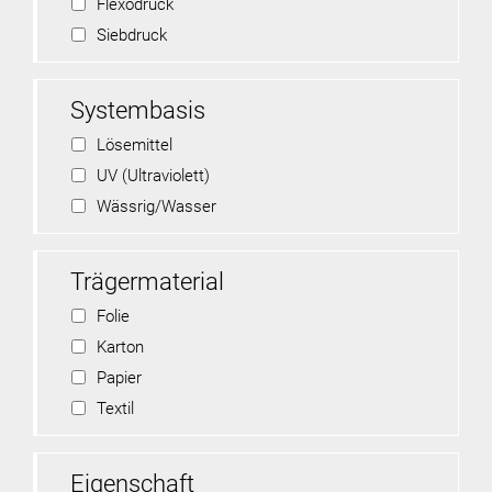
Flexodruck
Siebdruck
Systembasis
Lösemittel
UV (Ultraviolett)
Wässrig/Wasser
Trägermaterial
Folie
Karton
Papier
Textil
Eigenschaft