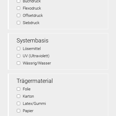
Buchdruck
Flexodruck
Offsetdruck
Siebdruck
Systembasis
Lösemittel
UV (Ultraviolett)
Wässrig/Wasser
Trägermaterial
Folie
Karton
Latex/Gummi
Papier