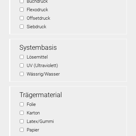
Buchdruck
Flexodruck
Offsetdruck
Siebdruck
Systembasis
Lösemittel
UV (Ultraviolett)
Wässrig/Wasser
Trägermaterial
Folie
Karton
Latex/Gummi
Papier