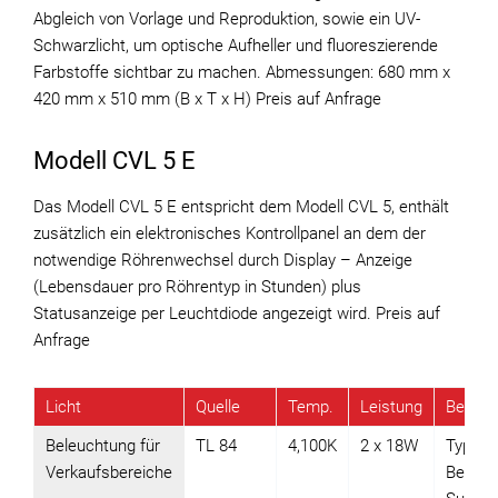
Abgleich von Vorlage und Reproduktion, sowie ein UV-
Schwarzlicht, um optische Aufheller und fluoreszierende
Farbstoffe sichtbar zu machen. Abmessungen: 680 mm x
420 mm x 510 mm (B x T x H) Preis auf Anfrage
Modell CVL 5 E
Das Modell CVL 5 E entspricht dem Modell CVL 5, enthält
zusätzlich ein elektronisches Kontrollpanel an dem der
notwendige Röhrenwechsel durch Display – Anzeige
(Lebensdauer pro Röhrentyp in Stunden) plus
Statusanzeige per Leuchtdiode angezeigt wird. Preis auf
Anfrage
Licht
Quelle
Temp.
Leistung
Beschr
Beleuchtung für
TL 84
4,100K
2 x 18W
Typisc
Verkaufsbereiche
Beleuc