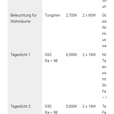
Superm
und Bü
Beleuchtung für
Tungsten
2,700K
2 x 60W
Glühla
Wohnräume
sie mei
Wohnbe
Hotelz
usw. b
werden
Tageslicht 1
D65
6,500K
2 x 18W
Nördli
Ra > 98
Tagesli
entspri
wichti
interna
Standar
Farbbe
– CIE 
Tageslicht 2
D50
5,000K
2 x 18W
Tagesli
Ra > 98
Farba